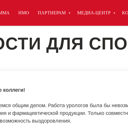
ММА
НМО
ПАРТНЕРАМ
МЕДИА-ЦЕНТР
К
СТИ ДЛЯ СП
 коллеги!
мся общим делом. Работа урологов была бы невозм
ия и фармацевтической продукции. Только совмест
 возможность выздоровления.